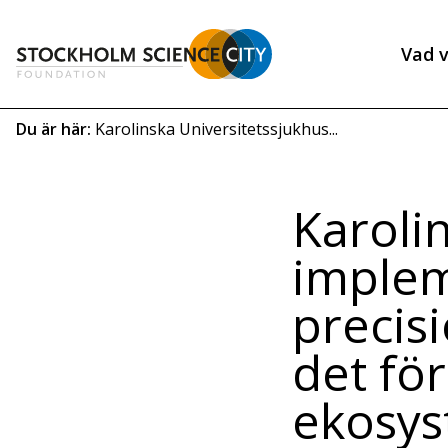
Hoppa
till
Vad v
huvudinnehåll
Heade
menu
Länkstig
Du är här:
Karolinska Universitetssjukhus...
Karoli
imple
precis
det för
ekosy