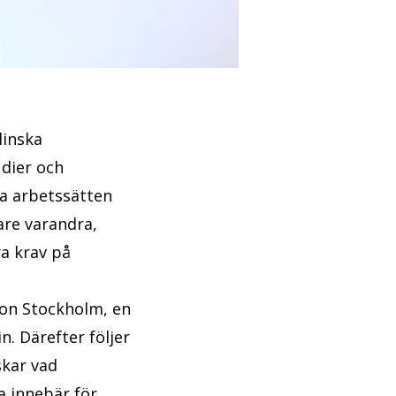
linska
udier och
ya arbetssätten
are varandra,
ya krav på
ion Stockholm, en
n. Därefter följer
skar vad
a innebär för