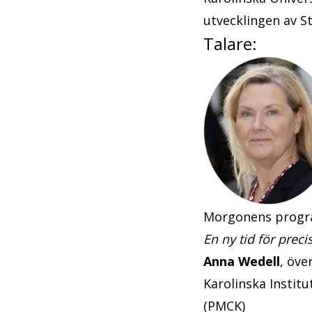
utvecklingen av S
Talare:
Morgonens prog
En ny tid för prec
Anna Wedell
, öve
Karolinska Instit
(PMCK)