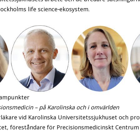
tockholms life science‑ekosystem.
rampunkter
isionsmedicin – på Karolinska och i omvärlden
rläkare vid Karolinska Universitetssjukhuset och pro
utet, föreståndare för Precisionsmedicinskt Centrum