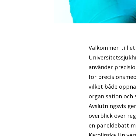
Välkommen till et
Universitetssjukh
använder precisio
för precisionsmed
vilket både öppna
organisation och
Avslutningsvis ge
överblick över reg
en paneldebatt me
Karolinska Univer