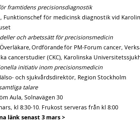
för framtidens precisionsdiagnostik
n
, Funktionschef för medicinsk diagnostik vid Karoli
huset
ller och arbetssätt för precisionsmedicin
 Överläkare, Ordförande för PM-Forum cancer, Verk
ska cancerstudier (CKC), Karolinska Universitetssju
onella initiativ inom precisionsmedicin
Hälso- och sjukvårdsdirektör, Region Stockholm
samtliga talare
öm Aula, Solnavägen 30
ars, kl 8:30-10. Frukost serveras från kl 8:00
na länk senast 3 mars >