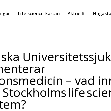
i gör
Life science-kartan
Aktuellt
Hagast
r
nska Universitetssju
menterar
ionsmedicin – vad i
 Stockholms life scie
stem?