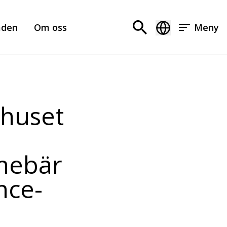
aden
Om oss
Meny
khuset
nnebär
nce-