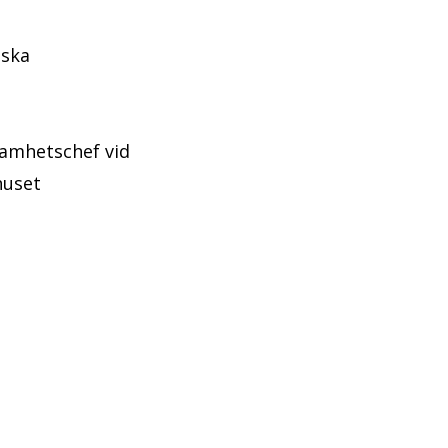
nska
samhetschef vid
khuset