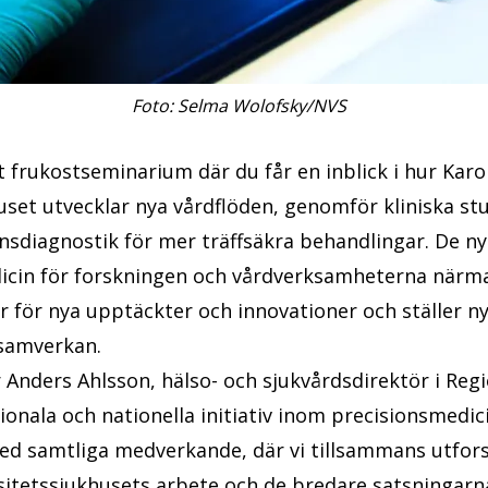
Foto: Selma Wolofsky/NVS
t frukostseminarium där du får en inblick i hur Karo
uset utvecklar nya vårdflöden, genomför kliniska st
nsdiagnostik för mer träffsäkra behandlingar. De n
icin för forskningen och vårdverksamheterna närm
r för nya upptäckter och innovationer och ställer n
 samverkan.
r Anders Ahlsson, hälso- och sjukvårdsdirektör i Reg
ionala och nationella initiativ inom precisionsmedici
d samtliga medverkande, där vi tillsammans utfor
sitetssjukhusets arbete och de bredare satsningarn