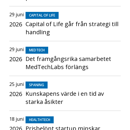
29 juni
CAPITAL OF LIFE
Capital of Life går från strategi till
2026
handling
29 juni
MEDTECH
Det framgångsrika samarbetet
2026
MedTechLabs förlängs
25 juni
SPANING
Kunskapens värde i en tid av
2026
starka åsikter
18 juni
HEALTHTECH
Prisbelönt startup minskar
2026