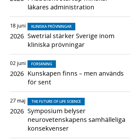
läkares administration
18 juni
KLINISKA PRÖVNINGAR
Swetrial stärker Sverige inom
2026
kliniska prövningar
02 juni
FORSKNING
Kunskapen finns – men används
2026
för sent
27 maj
THE FUTURE OF LIFE SCIENCE
Symposium belyser
2026
neurovetenskapens samhälleliga
konsekvenser