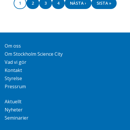
SIDA
1
SIDA
2
SIDA
3
SIDA
4
NEXT
NÄSTA ›
SISTA
SISTA »
PAGE
SIDAN
Om oss
Om Stockholm Science City
Vad vi gör
Kontakt
Styrelse
Pressrum
Aktuellt
Nyheter
Seminarier