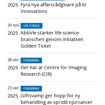
Fyra nya affärsrådgivare på KI
2025
Innovations
20 nov
LIFE SCIENCE
AbbVie stärker life science-
2025
branschen genom initiativet
Golden Ticket
28 okt
FORSKNING
Det här är Centre for Imaging
2025
Research (CIR)
23 okt
FORSKNING
Giftsvamp ger hopp för ny
2025
behandling av spridd njurcancer