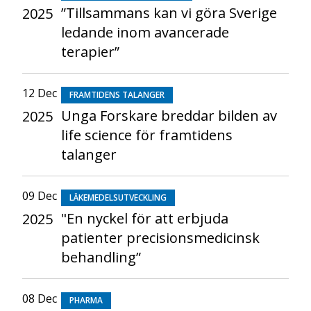
”Tillsammans kan vi göra Sverige
2025
ledande inom avancerade
terapier”
12 Dec
FRAMTIDENS TALANGER
Unga Forskare breddar bilden av
2025
life science för framtidens
talanger
09 Dec
LÄKEMEDELSUTVECKLING
"En nyckel för att erbjuda
2025
patienter precisionsmedicinsk
behandling”
08 Dec
PHARMA