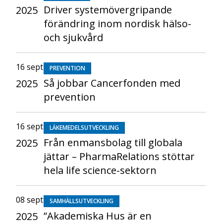
Driver systemövergripande
2025
förändring inom nordisk hälso-
och sjukvård
16 sept
PREVENTION
Så jobbar Cancerfonden med
2025
prevention
16 sept
LÄKEMEDELSUTVECKLING
Från enmansbolag till globala
2025
jättar – PharmaRelations stöttar
hela life science-sektorn
08 sept
SAMHÄLLSUTVECKLING
”Akademiska Hus är en
2025