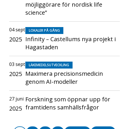
möjliggörare för nordisk life
science”
04 sept
LOKALER PÅ GÅNG
Infinity – Castellums nya projekt i
2025
Hagastaden
03 sept
LÄKEMEDELSUTVECKLING
Maximera precisionsmedicin
2025
genom AI-modeller
Forskning som öppnar upp för
27 juni
framtidens samhällsfrågor
2025
Paginering