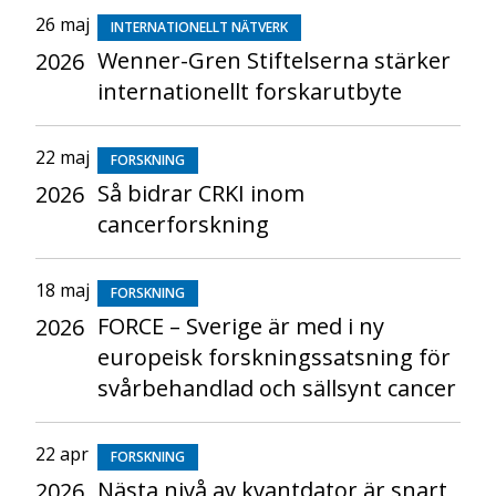
26 maj
INTERNATIONELLT NÄTVERK
Wenner-Gren Stiftelserna stärker
2026
internationellt forskarutbyte
22 maj
FORSKNING
Så bidrar CRKI inom
2026
cancerforskning
18 maj
FORSKNING
FORCE – Sverige är med i ny
2026
europeisk forskningssatsning för
svårbehandlad och sällsynt cancer
22 apr
FORSKNING
Nästa nivå av kvantdator är snart
2026