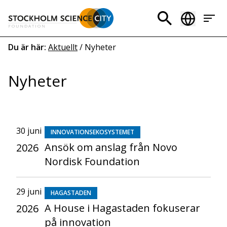
Hoppa
till
Header
huvudinnehåll
menu
Länkstig
Du är här:
Aktuellt
/
Nyheter
Nyheter
30 juni
INNOVATIONSEKOSYSTEMET
Ansök om anslag från Novo
2026
Nordisk Foundation
29 juni
HAGASTADEN
A House i Hagastaden fokuserar
2026
på innovation