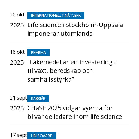
20 okt
INTERNATIONELLT NÄTVERK
Life science i Stockholm-Uppsala
2025
imponerar utomlands
16 okt
PHARMA
“Läkemedel är en investering i
2025
tillväxt, beredskap och
samhällsstyrka”
21 sept
KARRIÄR
CHaSE 2025 vidgar vyerna för
2025
blivande ledare inom life science
17 sept
HÄLSOVÅRD