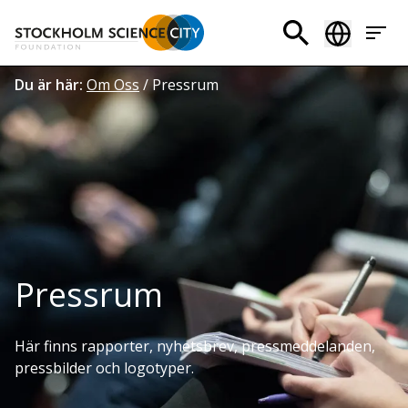
Hoppa
till
Header
huvudinnehåll
menu
Länkstig
Du är här:
Om Oss
/
Pressrum
Pressrum
Här finns rapporter, nyhetsbrev, pressmeddelanden,
pressbilder och logotyper.