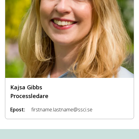
Kajsa Gibbs
Processledare
Epost:
firstname.lastname@ssci.se