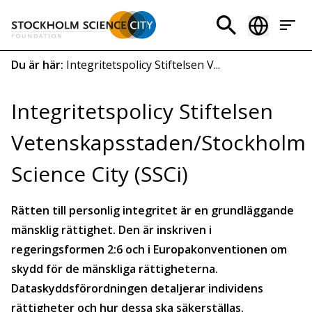
Hoppa
till
Header
huvudinnehåll
menu
Länkstig
Du är här:
Integritetspolicy Stiftelsen V...
Integritetspolicy Stiftelsen
Vetenskapsstaden/Stockholm
Science City (SSCi)
Rätten till personlig integritet är en grundläggande
mänsklig rättighet. Den är inskriven i
regeringsformen 2:6 och i Europakonventionen om
skydd för de mänskliga rättigheterna.
Dataskyddsförordningen detaljerar individens
rättigheter och hur dessa ska säkerställas.