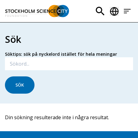
Hoppa
till
Header
huvudinnehåll
menu
Sök
Söktips: sök på nyckelord istället för hela meningar
Din sökning resulterade inte i några resultat.