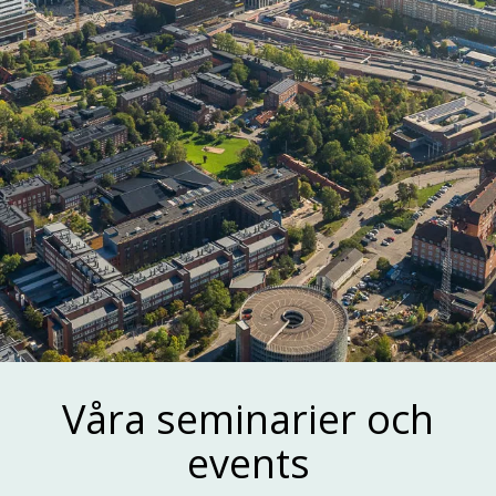
Ta del av vårt
Våra seminarier och
nyhetsbrev!
events