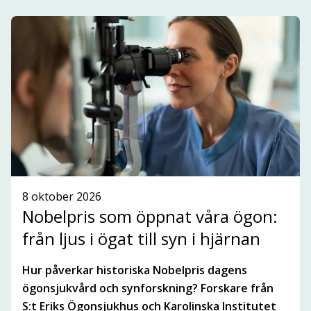
Fokus är främst på life science och olika aktörer
som är relevanta för innovationsekosystemet i
Stockholm-Uppsalaregionen.
ANMÄLAN TILL NYHETSBREV
SE ALLA NYHETER
8 oktober 2026
Nobelpris som öppnat våra ögon:
från ljus i ögat till syn i hjärnan
Hur påverkar historiska Nobelpris dagens
ögonsjukvård och synforskning? Forskare från
S:t Eriks Ögonsjukhus och Karolinska Institutet