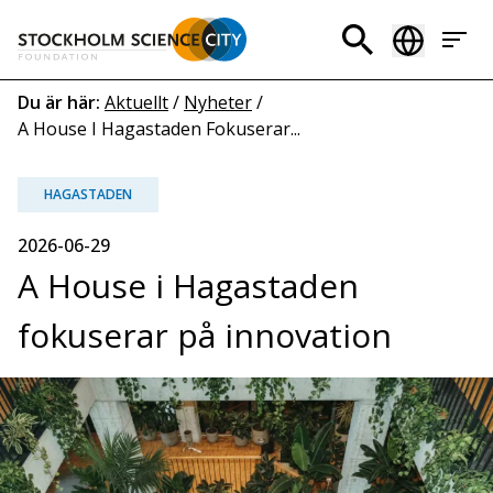
Hoppa
till
Header
huvudinnehåll
menu
Länkstig
Du är här:
Aktuellt
/
Nyheter
/
A House I Hagastaden Fokuserar...
HAGASTADEN
2026-06-29
A House i Hagastaden
fokuserar på innovation