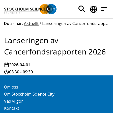
Hoppa
till
Header
huvudinnehåll
menu
Länkstig
Du är här:
Aktuellt
/
Lanseringen av Cancerfondsrapp...
Lanseringen av
Cancerfondsrapporten 2026
2026-04-01
08:30 - 09:30
Om oss
Om Stockholm Science City
Vad vi gör
Kontakt