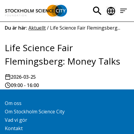
Hoppa
till
Header
huvudinnehåll
menu
Länkstig
Du är här:
Aktuellt
/
Life Science Fair Flemingsberg...
Life Science Fair
Flemingsberg: Money Talks
2026-03-25
09:00 - 16:00
Om oss
Om Stockholm Science City
Vad vi gör
Kontakt