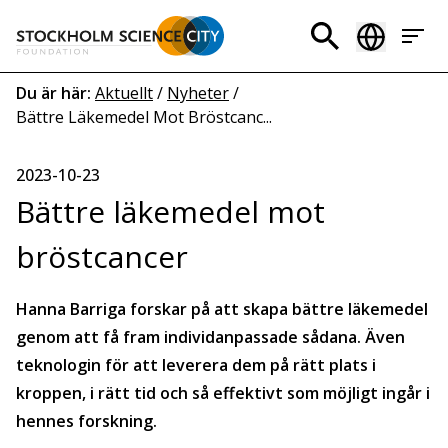
Hoppa
till
Header
huvudinnehåll
menu
Länkstig
Du är här:
Aktuellt
/
Nyheter
/
Bättre Läkemedel Mot Bröstcanc...
2023-10-23
Bättre läkemedel mot
bröstcancer
Hanna Barriga forskar på att skapa bättre läkemedel
genom att få fram individanpassade sådana. Även
teknologin för att leverera dem på rätt plats i
kroppen, i rätt tid och så effektivt som möjligt ingår i
hennes forskning.