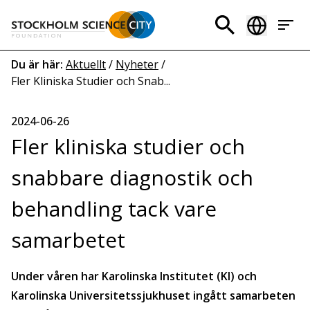
Hoppa
till
Header
huvudinnehåll
menu
Länkstig
Du är här:
Aktuellt
/
Nyheter
/
Fler Kliniska Studier och Snab...
2024-06-26
Fler kliniska studier och
snabbare diagnostik och
behandling tack vare
samarbetet
Under våren har Karolinska Institutet (KI) och
Karolinska Universitetssjukhuset ingått samarbeten