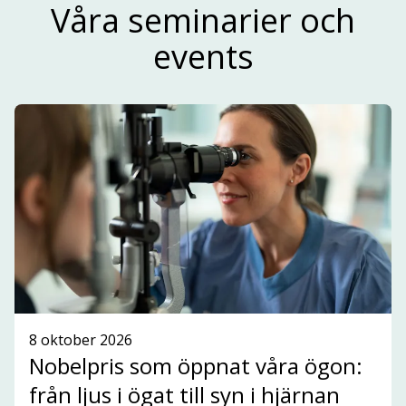
Ta del av vårt
Våra seminarier och
nyhetsbrev!
events
Fokus är främst på life science och olika aktörer
som är relevanta för innovationsekosystemet i
Stockholm-Uppsalaregionen.
ANMÄLAN TILL NYHETSBREV
SE ALLA NYHETER
8 oktober 2026
Nobelpris som öppnat våra ögon:
från ljus i ögat till syn i hjärnan