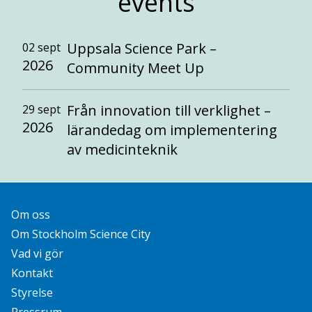
events
Uppsala Science Park –
02 sept
2026
Community Meet Up
Från innovation till verklighet –
29 sept
2026
lärandedag om implementering
av medicinteknik
Om oss
Om Stockholm Science City
Vad vi gör
Kontakt
Styrelse
Pressrum