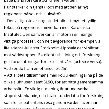
både bland forskare och chefer i vården.
Hur stärker din tjänst (i och med att den är ny)
regionens hälso- och sjukvård?
– Det viktigaste är nog att det blir ett mycket tydligt
fokus på regionens samverkan med Karolinska
Institutet. Den samverkan är motorn i en mängd
viktiga processer, och helt avgörande för exempelvis
life science-klustret Stockholm-Uppsala där vi siktar
mot världstoppen. Excellent utbildning och forskning
ger förutsättningar för excellent vård (och vice versa).
Vad ser du fram emot under 2025?
– Att arbeta tillsammans med FoUU-ledningarna på de
olika sjukhusen samt SLSO, för att hitta gemensamma
arbetssätt. En viktig utmaning är att motverka
stuprörstänkande, och istället underlätta för forskning
som följer patientens resa genom vården, även när