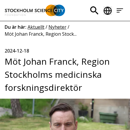
Hoppa
till
Header
huvudinnehåll
menu
Länkstig
Du är här:
Aktuellt
/
Nyheter
/
Möt Johan Franck, Region Stock...
2024-12-18
Möt Johan Franck, Region
Stockholms medicinska
forskningsdirektör