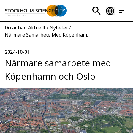
Hoppa
till
Header
huvudinnehåll
menu
Länkstig
Du är här:
Aktuellt
/
Nyheter
/
Närmare Samarbete Med Köpenham...
2024-10-01
Närmare samarbete med
Köpenhamn och Oslo