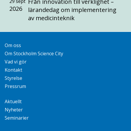
Från innovation till verklighet –
29 sept
2026
lärandedag om implementering
av medicinteknik
Om oss
Om Stockholm Science City
Vad vi gör
Kontakt
Styrelse
Pressrum
Aktuellt
Nyheter
Seminarier