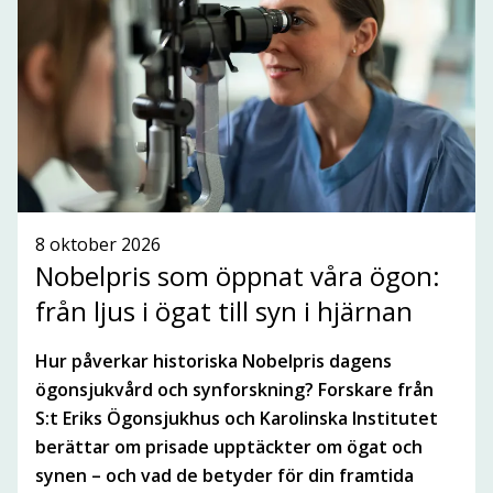
ANMÄLAN TILL NYHETSBREV
SE ALLA NYHETER
8 oktober 2026
Nobelpris som öppnat våra ögon:
från ljus i ögat till syn i hjärnan
Hur påverkar historiska Nobelpris dagens
ögonsjukvård och synforskning? Forskare från
S:t Eriks Ögonsjukhus och Karolinska Institutet
berättar om prisade upptäckter om ögat och
synen – och vad de betyder för din framtida