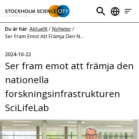
Hoppa
till
Header
huvudinnehåll
menu
Länkstig
Du är här:
Aktuellt
/
Nyheter
/
Ser Fram Emot Att Främja Den N...
2024-10-22
Ser fram emot att främja den
nationella
forskningsinfrastrukturen
SciLifeLab