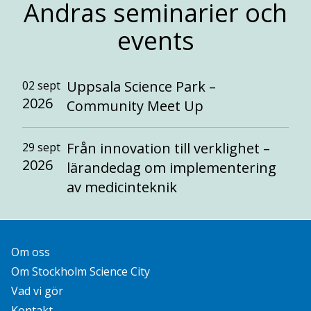
Andras seminarier och
events
Uppsala Science Park –
02 sept
2026
Community Meet Up
Från innovation till verklighet –
29 sept
2026
lärandedag om implementering
av medicinteknik
Om oss
Om Stockholm Science City
Vad vi gör
Kontakt