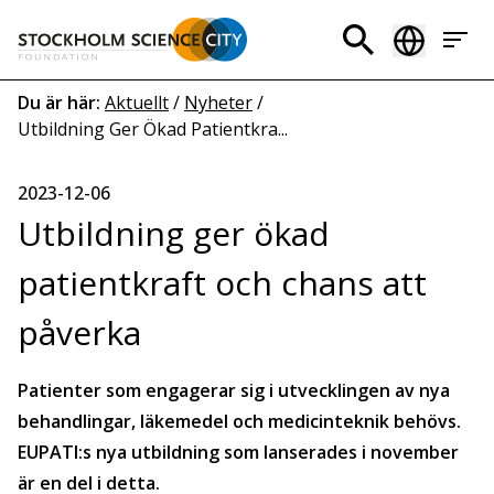
Hoppa
till
Header
huvudinnehåll
menu
Länkstig
Du är här:
Aktuellt
/
Nyheter
/
Utbildning Ger Ökad Patientkra...
2023-12-06
Utbildning ger ökad
patientkraft och chans att
påverka
Patienter som engagerar sig i utvecklingen av nya
behandlingar, läkemedel och medicinteknik behövs.
EUPATI:s nya utbildning som lanserades i november
är en del i detta.