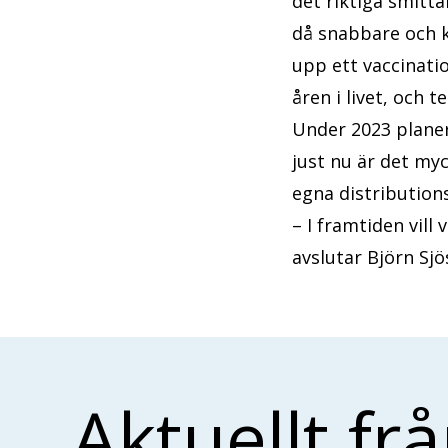
det riktiga smitt
då snabbare och kr
upp ett vaccinat
åren i livet, och 
Under 2023 planer
just nu är det my
egna distribution
– I framtiden vill
avslutar Björn Sjö
Aktuellt fr