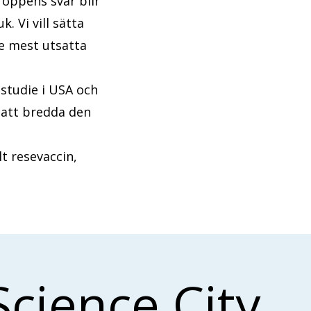
oppens svar blir
. Vi vill sätta
e mest utsatta
studie i USA och
 att bredda den
lt resevaccin,
Science City