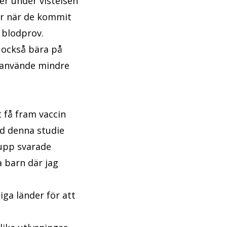
ver under vistelsen
gar när de kommit
 blodprov.
 också bära på
n använde mindre
t få fram vaccin
id denna studie
 upp svarade
ga barn där jag
iga länder för att