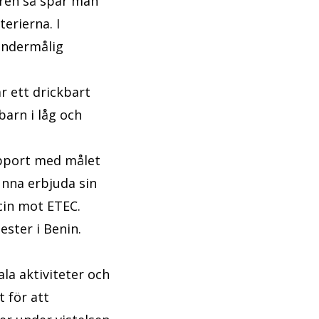
uren så spär man
erierna. I
 undermålig
är ett drickbart
barn i låg och
support med målet
unna erbjuda sin
ccin mot ETEC.
ester i Benin.
ala aktiviteter och
t för att