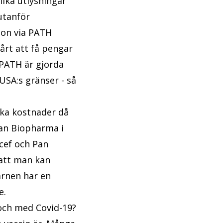
lika utlysningar
utanför
tion via PATH
årt att få pengar
PATH är gjorda
USA:s gränser - så
änka kostnader då
ian Biopharma i
cef och Pan
 att man kan
Barnen har en
e.
 och med Covid-19?