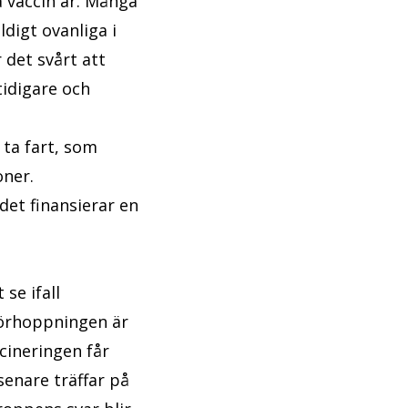
a vaccin är. Många
igt ovanliga i
 det svårt att
tidigare och
ta fart, som
ner.
det finansierar en
se ifall
Förhoppningen är
cineringen får
enare träffar på