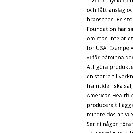
– Vi får mycket fi
och fått anslag o
branschen. En stor
Foundation har sat
om man inte är et
för USA. Exempelv
vi får påminna dem
Att göra produkter
en större tillverk
framtiden ska säl
American Health A
producera tilläggs
mindre dos än vux
Ser ni någon förä